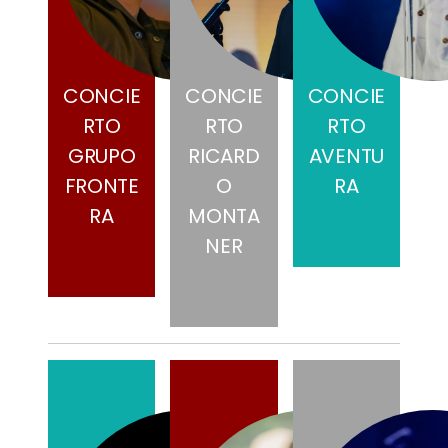
CONCIE
CONCIE
CONCIE
RTO
RTO
RTO
GRUPO
RICARD
AVENTU
FRONTE
O
RA
RA
MONTA
NER