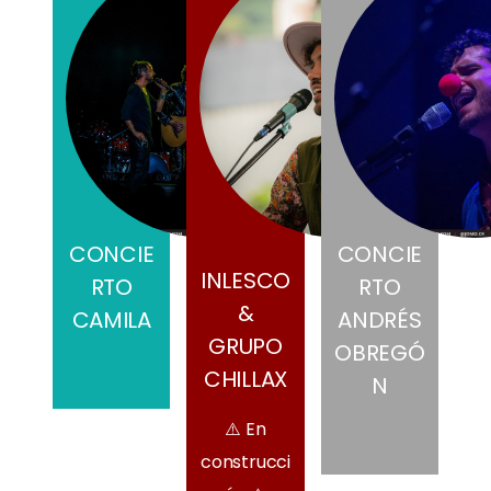
CONCIE
CONCIE
INLESCO
RTO
RTO
&
CAMILA
ANDRÉS
GRUPO
OBREGÓ
CHILLAX
N
⚠️ En
construcci