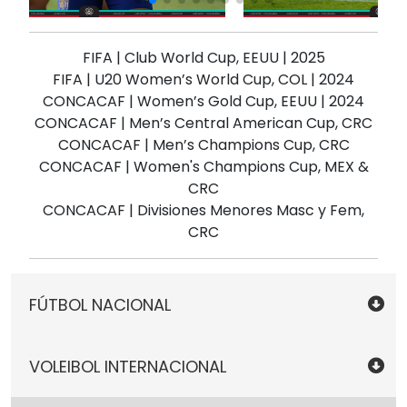
FIFA | Club World Cup, EEUU | 2025
FIFA | U20 Women’s World Cup, COL | 2024
CONCACAF | Women’s Gold Cup, EEUU | 2024
CONCACAF | Men’s Central American Cup, CRC
CONCACAF | Men’s Champions Cup, CRC
CONCACAF | Women's Champions Cup, MEX &
CRC
CONCACAF | Divisiones Menores Masc y Fem,
CRC
FÚTBOL NACIONAL
UNAFUT | Masculinos en todas las categorías,
VOLEIBOL INTERNACIONAL
CRC
UNIFFUT | Femeninos en todas las categorías,